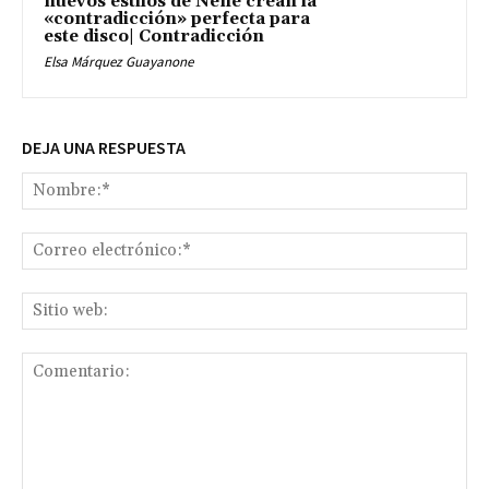
nuevos estilos de Nené crean la
«contradicción» perfecta para
este disco| Contradicción
Elsa Márquez Guayanone
DEJA UNA RESPUESTA
No
Co
ele
Sit
we