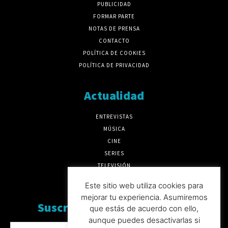
PUBLICIDAD
FORMAR PARTE
NOTAS DE PRENSA
CONTACTO
POLÍTICA DE COOKIES
POLÍTICA DE PRIVACIDAD
Actualidad
ENTREVISTAS
MÚSICA
CINE
SERIES
TELEVISIÓN
MÁS CULTURA
Este sitio web utiliza cookies para
mejorar tu experiencia. Asumiremos
Suscríbete a nuesto boletín
que estás de acuerdo con ello,
aunque puedes desactivarlas si