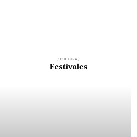
/ CULTURA /
Festivales
ACTUALIDAD
CRÍTICAS
ENTREVISTAS
FESTIVALES
PREMIERES