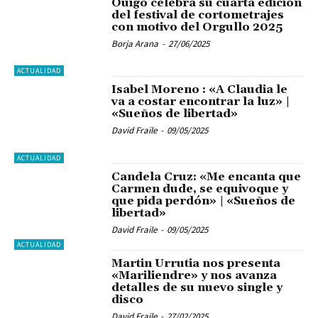
Ouigo celebra su cuarta edición
del festival de cortometrajes
con motivo del Orgullo 2025
Borja Arana
-
27/06/2025
ACTUALIDAD
Isabel Moreno : «A Claudia le
va a costar encontrar la luz» |
«Sueños de libertad»
David Fraile
-
09/05/2025
ACTUALIDAD
Candela Cruz: «Me encanta que
Carmen dude, se equivoque y
que pida perdón» | «Sueños de
libertad»
David Fraile
-
09/05/2025
ACTUALIDAD
Martin Urrutia nos presenta
«Mariliendre» y nos avanza
detalles de su nuevo single y
disco
David Fraile
-
27/02/2025