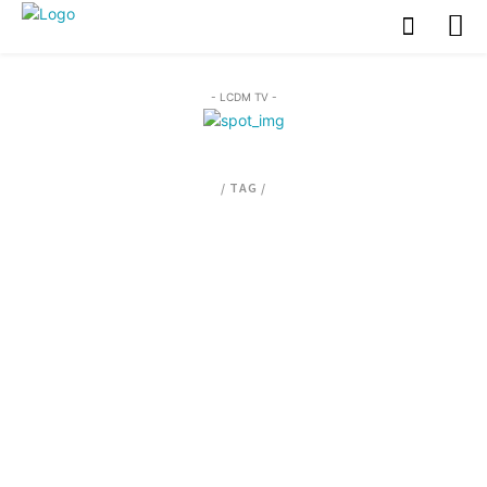
- LCDM TV -
/ TAG /