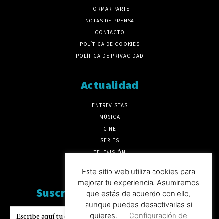
FORMAR PARTE
NOTAS DE PRENSA
CONTACTO
POLÍTICA DE COOKIES
POLÍTICA DE PRIVACIDAD
Actualidad
ENTREVISTAS
MÚSICA
CINE
SERIES
TELEVISIÓN
MÁS CULTURA
Este sitio web utiliza cookies para
mejorar tu experiencia. Asumiremos
Suscríbete a nuesto boletín
que estás de acuerdo con ello,
aunque puedes desactivarlas si
quieres.
Configuración de
SUSCRIBIRSE