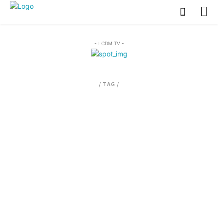
- LCDM TV -
/ TAG /