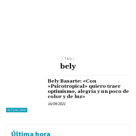
/ TAG /
bely
Bely Basarte: «Con
«Psicotropical» quiero traer
optimismo, alegría y un poco de
color y de luz»
16/09/2021
ACTUALIDAD
Última hora