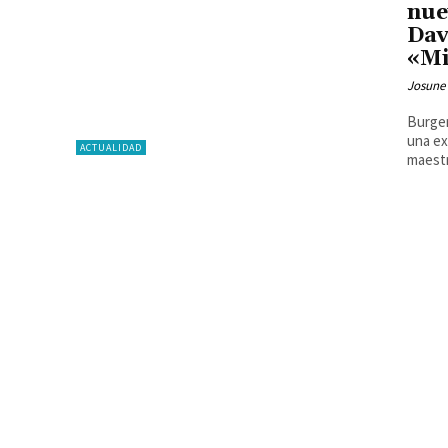
nue
Dav
«Mi
Josune
Burger
una ex
ACTUALIDAD
maestr