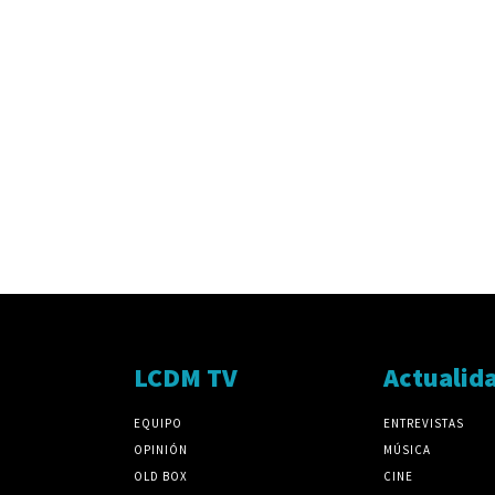
LCDM TV
Actualid
EQUIPO
ENTREVISTAS
OPINIÓN
MÚSICA
OLD BOX
CINE