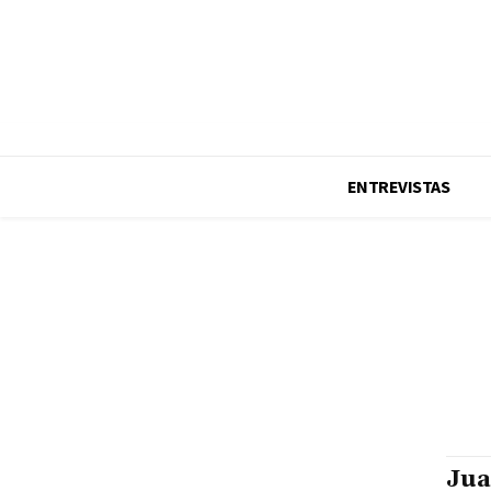
Equipo LCDM TV
Publicidad
Formar parte
Notas de prensa
Contacto
ENTREVISTAS
Jua