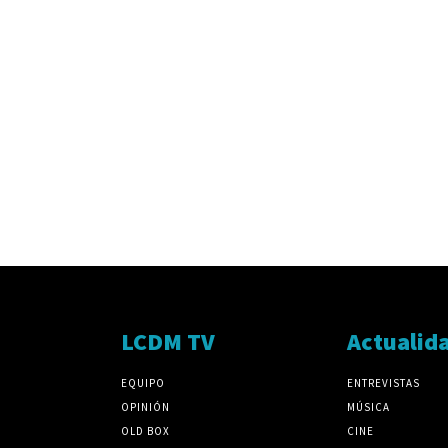
LCDM TV
Actualid
EQUIPO
ENTREVISTAS
OPINIÓN
MÚSICA
OLD BOX
CINE