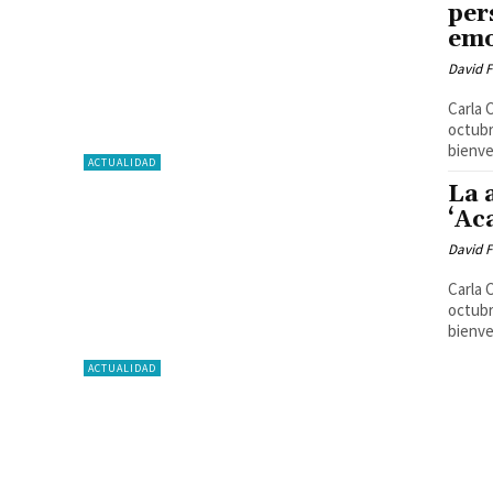
per
emo
David F
Carla 
octubr
bienve
ACTUALIDAD
La 
‘Ac
David F
Carla 
octubr
bienve
ACTUALIDAD