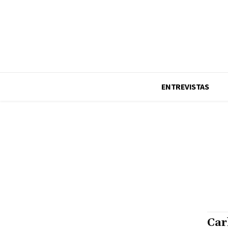
Equipo LCDM TV
Publicidad
Formar parte
Notas de prensa
Contacto
ENTREVISTAS
Car