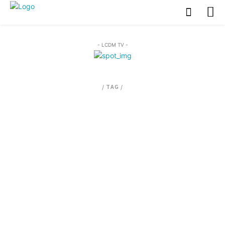
- LCDM TV -
/ TAG /