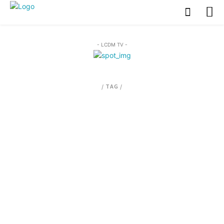
- LCDM TV -
/ TAG /