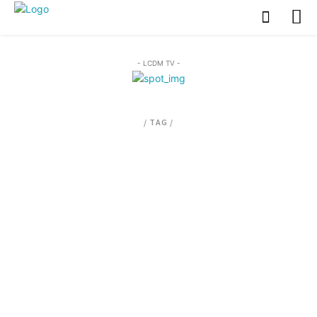
- LCDM TV -
/ TAG /