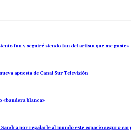
iento fan y seguiré siendo fan del artista que me guste»
nueva apuesta de Canal Sur Televisión
llo «bandera blanca»
s Sandra por regalarle al mundo este espacio seguro ca