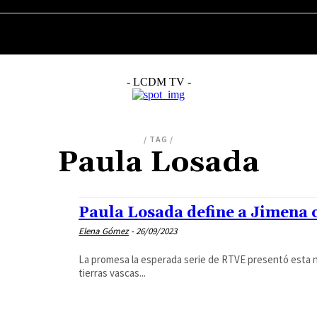
MÚSICA
CINE
SERIES
TELEVISIÓN
- LCDM TV -
/ TAG /
Paula Losada
Paula Losada define a Jimena
Elena Gómez
-
26/09/2023
La promesa la esperada serie de RTVE presentó esta nuev
tierras vascas...