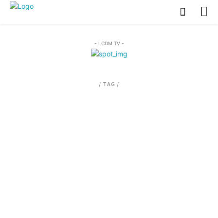
- LCDM TV -
/ TAG /