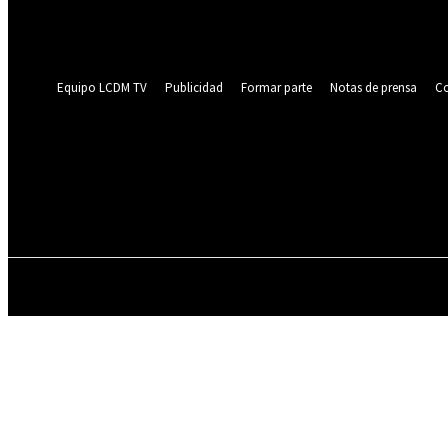
Recupera tu contraseña
tu correo electrónico
Se te ha enviado una contraseña por correo electrónico.
Equipo LCDM TV
Publicidad
Formar parte
Notas de prensa
Co
ENTREVISTAS