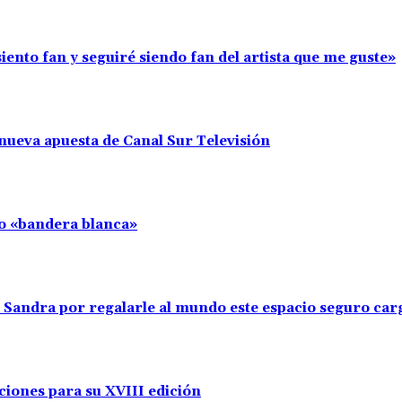
iento fan y seguiré siendo fan del artista que me guste»
nueva apuesta de Canal Sur Televisión
llo «bandera blanca»
s Sandra por regalarle al mundo este espacio seguro ca
ciones para su XVIII edición