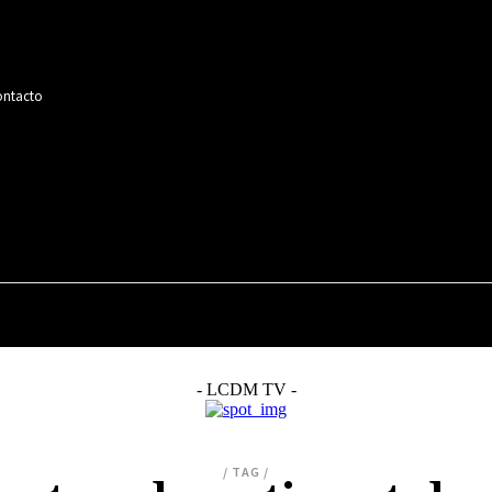
ntacto
MÚSICA
CINE
SERIES
TELEVISIÓN
- LCDM TV -
/ TAG /