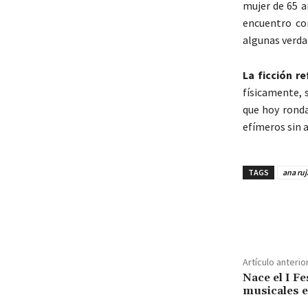
mujer de 65 a
encuentro con
algunas verda
La ficción r
físicamente, 
que hoy rond
efímeros sin 
TAGS
ana ruj
Cuota
Artículo anterio
Nace el I Fe
musicales 