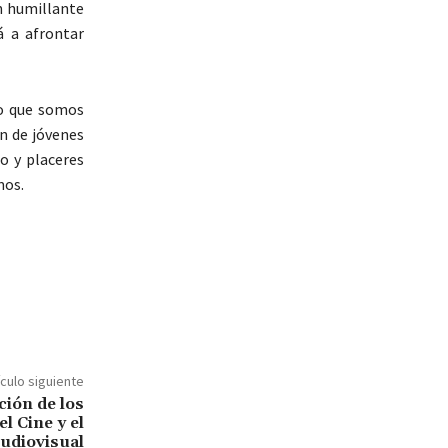
un humillante
á a afrontar
o que somos
n de jóvenes
o y placeres
mos.
ículo siguiente
ción de los
l Cine y el
udiovisual