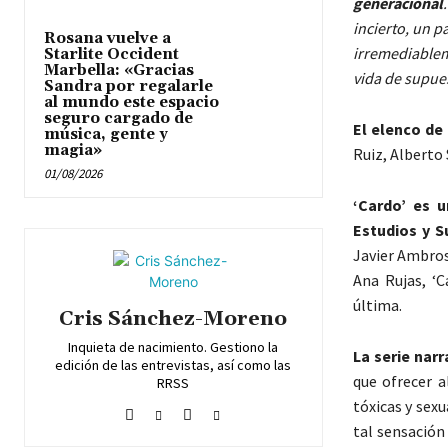
generacional
incierto, un 
Rosana vuelve a
irremediablem
Starlite Occident
Marbella: «Gracias
vida de supues
Sandra por regalarle
al mundo este espacio
seguro cargado de
El elenco de 
música, gente y
magia»
Ruiz, Alberto
01/08/2026
‘Cardo’ es 
Estudios y S
Javier Ambros
Ana Rujas, ‘C
última.
Cris Sánchez-Moreno
Inquieta de nacimiento. Gestiono la
La serie narr
edición de las entrevistas, así como las
que ofrecer a
RRSS
tóxicas y sexu
tal sensación