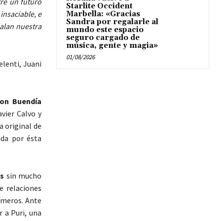
tre un futuro
Starlite Occident
insaciable, e
Marbella: «Gracias
Sandra por regalarle al
alan nuestra
mundo este espacio
seguro cargado de
música, gente y magia»
01/08/2026
lenti, Juani
con Buendía
vier Calvo y
a original de
ida por ésta
os
sin mucho
e relaciones
fímeros. Ante
 a Puri, una