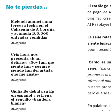
No te pierdas...
El catálogo
de pago de A
original cr
Melendi anuncia una
ATRESplayer
tercera fecha en el
Coliseum de A Coruña
y acumula 160.000
La serie rela
entradas vendidas
siente bisag
07/08/2026
boom tecnológi
Cris Lora nos
presenta «E un
‘Cardo’ es u
delirio»: «Soy fan, me
siento fan y seguiré
serie,
“narra
siendo fan del artista
promesas ni d
que me guste»
02/08/2026
ofrecer al mun
nuestra prota
Giulia Be debuta su Ep
pero ella se s
en español y estrena
el sencillo «bandera
blanca»
En palabras d
01/08/2026