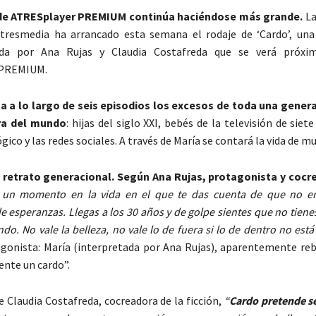
 de ATRESplayer PREMIUM continúa haciéndose más grande.
La
tresmedia ha arrancado esta semana el rodaje de ‘Cardo’, una
eada por Ana Rujas y Claudia Costafreda que se verá próx
 PREMIUM.
ta a lo largo de seis episodios los excesos de toda una gener
ra del mundo
: hijas del siglo XXI, bebés de la televisión de siete
co y las redes sociales. A través de María se contará la vida de m
n retrato generacional. Según Ana Rujas, protagonista y cocr
 un momento en la vida en el que te das cuenta de que no e
e esperanzas. Llegas a los 30 años y de golpe sientes que no tie
do. No vale la belleza, no vale lo de fuera si lo de dentro no está
gonista: María (interpretada por Ana Rujas), aparentemente reb
iente un cardo”.
e Claudia Costafreda, cocreadora de la ficción,
“
Cardo pretende se