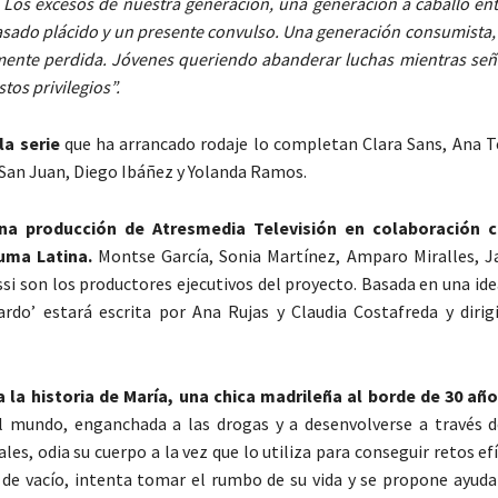
. Los excesos de nuestra generación, una generación a caballo en
pasado plácido y un presente convulso. Una generación consumista, 
ente perdida. Jóvenes queriendo abanderar luchas mientras señ
tos privilegios”.
la serie
que ha arrancado rodaje lo completan Clara Sans, Ana Te
 San Juan, Diego Ibáñez y Yolanda Ramos.
una producción de Atresmedia Televisión en colaboración 
uma Latina.
Montse García, Sonia Martínez, Amparo Miralles, Ja
si son los productores ejecutivos del proyecto. Basada en una ide
ardo’ estará escrita por Ana Rujas y Claudia Costafreda y dirig
a la historia de María, una chica madrileña al borde de 30 añ
l mundo, enganchada a las drogas y a desenvolverse a través d
ales, odia su cuerpo a la vez que lo utiliza para conseguir retos e
 de vacío, intenta tomar el rumbo de su vida y se propone ayudar