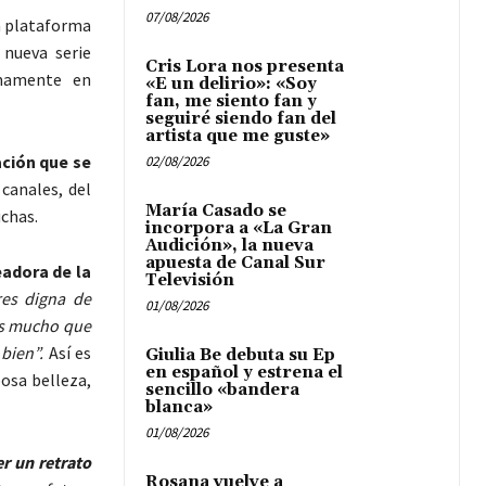
07/08/2026
 plataforma
 nueva serie
Cris Lora nos presenta
imamente en
«E un delirio»: «Soy
fan, me siento fan y
seguiré siendo fan del
artista que me guste»
ación que se
02/08/2026
 canales, del
María Casado se
uchas.
incorpora a «La Gran
Audición», la nueva
apuesta de Canal Sur
eadora de la
Televisión
res digna de
01/08/2026
nes mucho que
 bien”.
Así es
Giulia Be debuta su Ep
en español y estrena el
osa belleza,
sencillo «bandera
blanca»
01/08/2026
r un retrato
Rosana vuelve a