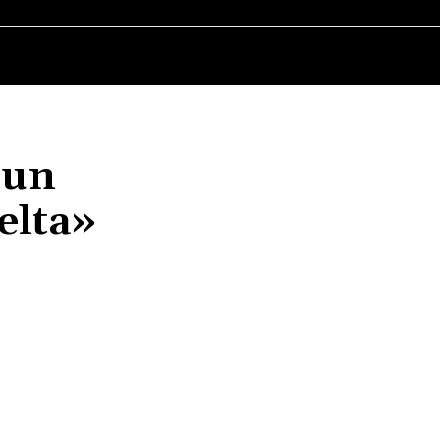
MÁS CULTURA
 un
elta»