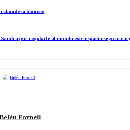
llo «bandera blanca»
s Sandra por regalarle al mundo este espacio seguro car
Belén Fornell