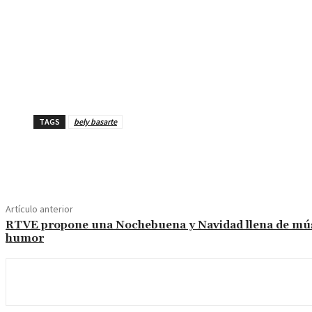
TAGS
bely basarte
Cuota
Artículo anterior
RTVE propone una Nochebuena y Navidad llena de mús
humor