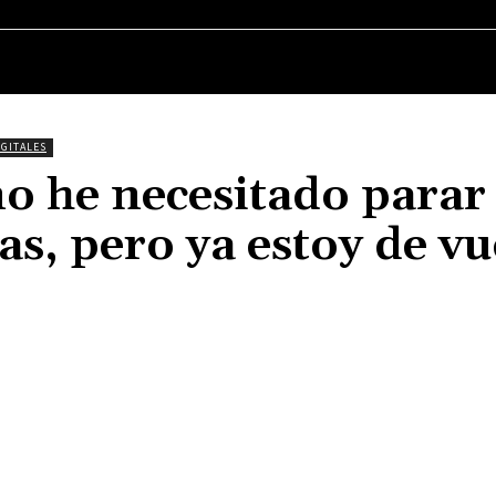
MÚSICA
CINE
SERIES
TELEVISIÓN
IGITALES
ño he necesitado parar
as, pero ya estoy de vu