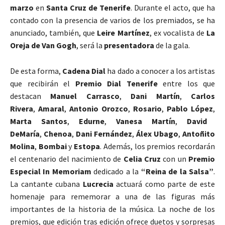
marzo
en
Santa Cruz de Tenerife
. Durante el acto, que ha
contado con la presencia de varios de los premiados, se ha
anunciado, también, que
Leire Martínez
, ex vocalista de
La
Oreja de Van Gogh
, será la
presentadora
de la gala.
De esta forma,
Cadena Dial
ha dado a conocer a los artistas
que recibirán el
Premio Dial Tenerife
entre los que
destacan
Manuel Carrasco
,
Dani Martín
,
Carlos
Rivera
,
Amaral
,
Antonio Orozco
,
Rosario
,
Pablo López
,
Marta Santos
,
Edurne
,
Vanesa Martín
,
David
DeMaría
,
Chenoa
,
Dani Fernández
,
Álex Ubago
,
Antoñito
Molina
,
Bombai
y
Estopa
. Además, los premios recordarán
el centenario del nacimiento de
Celia Cruz
con un
Premio
Especial In Memoriam
dedicado a la
“Reina de la Salsa”
.
La cantante cubana
Lucrecia
actuará como parte de este
homenaje para rememorar a una de las figuras más
importantes de la historia de la música. La noche de los
premios, que edición tras edición ofrece duetos y sorpresas