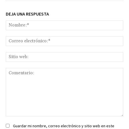
DEJA UNA RESPUESTA
No
Co
ele
Sit
we
Comentario:
Guardar mi nombre, correo electrónico y sitio web en este