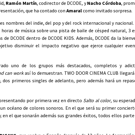
id,
Ramón Martín
, codirector de DCODE, y
Nacho Córdoba
, prom
resentación, que ha contado con
Amaral
como invitado sorpresa.
s nombres del indie, del pop y del rock internacional y nacional. 
 horas de música sobre una pista de baile de césped natural, 3 e
ns de DCODE dentro de DCODE KIDS. Además, DCODE da la bienv
jetivo disminuir el impacto negativo que ejerce cualquier eve
erado uno de los grupos más destacados, completos y adict
od can work
así lo demuestran. TWO DOOR CINEMA CLUB llegará
e,
dos primeros singles de adelanto,
pero además hará un repas
 presentando por primera vez en directo
Salto al color
, su espera
n océano de colores sonoros. En el que será su primer concierto
,
en el que sonarán además sus grandes éxitos, todos ellos parte d