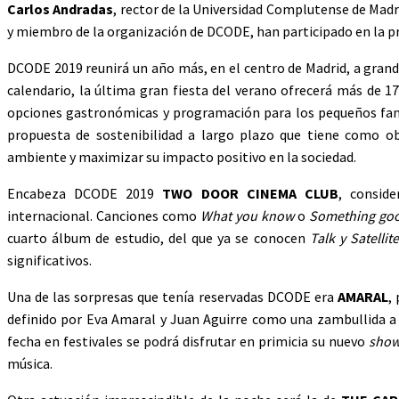
Carlos Andradas
, rector de la Universidad Complutense de Madr
y miembro de la organización de DCODE, han participado en la p
DCODE 2019 reunirá un año más, en el centro de Madrid, a grande
calendario, la última gran fiesta del verano ofrecerá más de 17
opciones gastronómicas y programación para los pequeños fa
propuesta de sostenibilidad a largo plazo que tiene como ob
ambiente y maximizar su impacto positivo en la sociedad.
Encabeza DCODE 2019
TWO DOOR CINEMA CLUB
, consid
internacional. Canciones como
What you know
o
Something go
cuarto álbum de estudio, del que ya se conocen
Talk y Satellit
significativos.
Una de las sorpresas que tenía reservadas DCODE era
AMARAL
,
definido por Eva Amaral y Juan Aguirre como una zambullida a u
fecha en festivales se podrá disfrutar en primicia su nuevo
show
música.