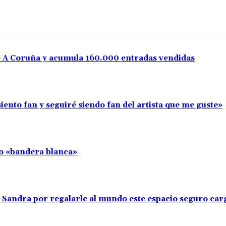
e A Coruña y acumula 160.000 entradas vendidas
iento fan y seguiré siendo fan del artista que me guste»
llo «bandera blanca»
s Sandra por regalarle al mundo este espacio seguro car