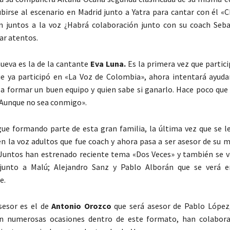
ubirse al escenario en Madrid junto a Yatra para cantar con él «C
n juntos a la voz ¿Habrá colaboración junto con su coach Seba
ar atentos.
nueva es la de la cantante
Eva Luna.
Es la primera vez que partic
e ya participó en «La Voz de Colombia», ahora intentará ayuda
a formar un buen equipo y quien sabe si ganarlo. Hace poco que
Aunque no sea conmigo».
ue formando parte de esta gran familia, la última vez que se le
n la voz adultos que fue coach y ahora pasa a ser asesor de su 
 Juntos han estrenado reciente tema «Dos Veces» y también se va
junto a Malú; Alejandro Sanz y Pablo Alborán que se verá e
e.
sesor es el de
Antonio Orozco
que será asesor de Pablo López
en numerosas ocasiones dentro de este formato, han colabor