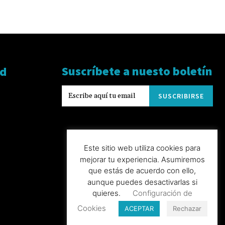
Suscríbete a nuesto boletín
ad
SUSCRIBIRSE
Este sitio web utiliza cookies para
mejorar tu experiencia. Asumiremos
que estás de acuerdo con ello,
aunque puedes desactivarlas si
quieres.
Configuración de
Cookies
ACEPTAR
Rechazar