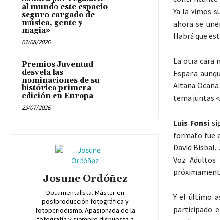
al mundo este espacio
Ya la vimos s
seguro cargado de
música, gente y
ahora se une
magia»
Habrá que est
01/08/2026
La otra cara 
Premios Juventud
desvela las
España aunqu
nominaciones de su
Aitana Ocaña 
histórica primera
edición en Europa
tema juntas «
29/07/2026
Luis Fonsi
sig
formato fue e
David Bisbal.
Voz Adultos 
próximament
Josune Ordóñez
Documentalista. Máster en
Y el último a
postproducción fotográfica y
participado 
fotoperiodismo. Apasionada de la
fotografía y siempre dispuesta a