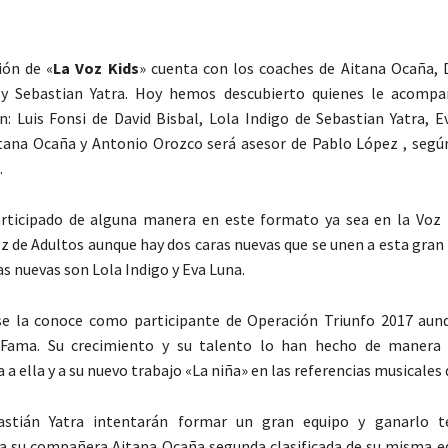
ión de «
La Voz Kids
» cuenta con los coaches de Aitana Ocaña, D
y Sebastian Yatra. Hoy hemos descubierto quienes le acomp
n: Luis Fonsi de David Bisbal, Lola Indigo de Sebastian Yatra, E
tana Ocaña y Antonio Orozco será asesor de Pablo López , segú
.
rticipado de alguna manera en este formato ya sea en la Voz 
oz de Adultos aunque hay dos caras nuevas que se unen a esta gran 
as nuevas son Lola Indigo y Eva Luna.
e la conoce como participante de Operación Triunfo 2017 aun
 Fama. Su crecimiento y su talento lo han hecho de manera 
 a ella y a su nuevo trabajo «La niña» en las referencias musicales 
astián Yatra intentarán formar un gran equipo y ganarlo 
a su compañera Aitana Ocaña segunda clasificada de su misma ed