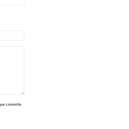
Sitio
web:
 que comente.