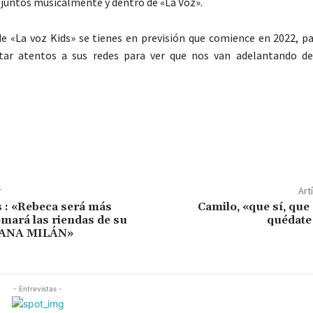
juntos musicalmente y dentro de «La Voz».
de «La voz Kids» se tienes en previsión que comience en 2022, p
tar atentos a sus redes para ver que nos van adelantando de
r
Art
s : «Rebeca será más
Camilo, «que sí, que 
omará las riendas de su
quédate
Y ANA MILÁN»
- Entrevistas -