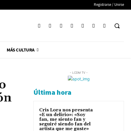
Registrarse / Unirse
MÁS CULTURA
- LCDM TV -
io
Última hora
ón
Cris Lora nos presenta
«E un delirio»: «Soy
fan, me siento fan y
seguiré siendo fan del
artista que me guste»