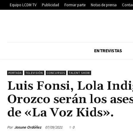
Equipo LCDM TV
Publicidad
Formar parte
Notas de prensa
Conta
ENTREVISTAS
PORTADA
TELEVISIÓN
CONCURSOS
TALENT SHOW
Luis Fonsi, Lola Ind
Orozco serán los ase
de «La Voz Kids».
Por
Josune Ordóñez
07/09/2021
0