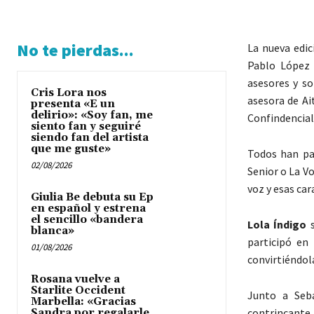
No te pierdas...
La nueva edic
Pablo López 
asesores y so
Cris Lora nos
asesora de Ai
presenta «E un
delirio»: «Soy fan, me
Confindencial
siento fan y seguiré
siendo fan del artista
que me guste»
Todos han pa
02/08/2026
Senior o La V
voz y esas car
Giulia Be debuta su Ep
en español y estrena
el sencillo «bandera
Lola Índigo
s
blanca»
participó en
01/08/2026
convirtiéndola
Rosana vuelve a
Starlite Occident
Junto a Seb
Marbella: «Gracias
contrincante 
Sandra por regalarle