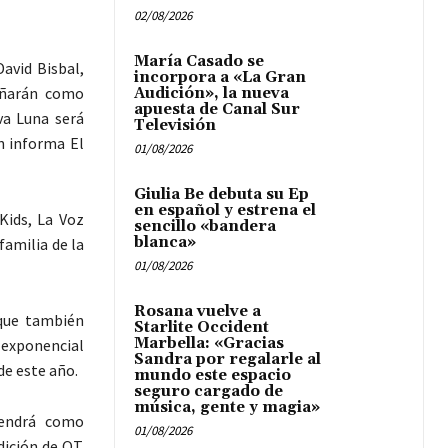
02/08/2026
María Casado se
avid Bisbal,
incorpora a «La Gran
añarán como
Audición», la nueva
apuesta de Canal Sur
va Luna será
Televisión
n informa El
01/08/2026
Giulia Be debuta su Ep
en español y estrena el
Kids, La Voz
sencillo «bandera
blanca»
familia de la
01/08/2026
Rosana vuelve a
que también
Starlite Occident
Marbella: «Gracias
exponencial
Sandra por regalarle al
de este año.
mundo este espacio
seguro cargado de
música, gente y magia»
tendrá como
01/08/2026
ición de OT.