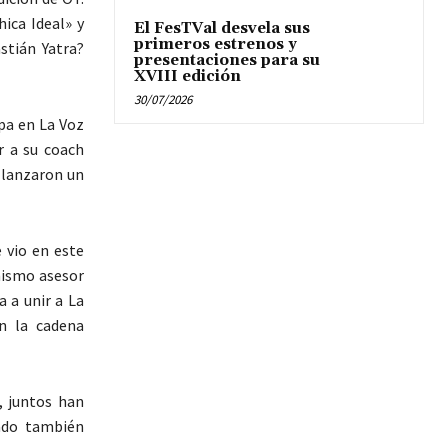
hica Ideal» y
El FesTVal desvela sus
primeros estrenos y
stián Yatra?
presentaciones para su
XVIII edición
30/07/2026
ipa en La Voz
r a su coach
 lanzaron un
 vio en este
mismo asesor
 a unir a La
n la cadena
, juntos han
ado también