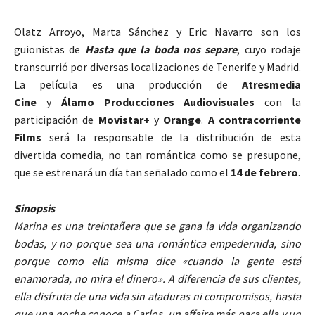
Olatz Arroyo, Marta Sánchez y Eric Navarro son los
guionistas de
Hasta que la boda nos separe
, cuyo rodaje
transcurrió por diversas localizaciones de Tenerife y Madrid.
La película es una producción de
Atresmedia
Cine
y
Álamo Producciones Audiovisuales
con la
participación de
Movistar+
y
Orange
.
A contracorriente
Films
será la responsable de la distribución de esta
divertida comedia, no tan romántica como se presupone,
que se estrenará un día tan señalado como el
14 de febrero
.
Sinopsis
Marina es una treintañera que se gana la vida organizando
bodas, y no porque sea una romántica empedernida, sino
porque como ella misma dice «cuando la gente está
enamorada, no mira el dinero». A diferencia de sus clientes,
ella disfruta de una vida sin ataduras ni compromisos, hasta
que una noche conoce a Carlos, un affaire más para ella y un