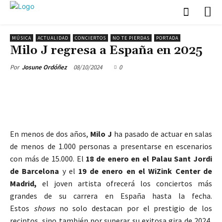
MÚSICA
ACTUALIDAD
CONCIERTOS
NO TE PIERDAS
PORTADA
Milo J regresa a España en 2025
08/10/2024
0
Por
Josune Ordóñez
En menos de dos años,
Milo J
ha pasado de actuar en salas
de menos de 1.000 personas a presentarse en escenarios
con más de 15.000. El
18 de enero en el Palau Sant Jordi
de Barcelona
y el
19 de enero en el WiZink Center de
Madrid,
el joven artista ofrecerá los conciertos más
grandes de su carrera en España hasta la fecha.
Estos
shows
no solo destacan por el prestigio de los
recintos, sino también por superar su exitosa gira de 2024,