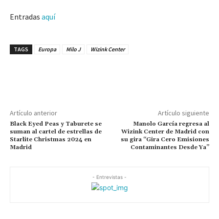
Entradas
aquí
TAGS
Europa
Milo J
Wizink Center
Artículo anterior
Artículo siguiente
Black Eyed Peas y Taburete se
Manolo García regresa al
suman al cartel de estrellas de
Wizink Center de Madrid con
Starlite Christmas 2024 en
su gira “Gira Cero Emisiones
Madrid
Contaminantes Desde Ya”
- Entrevistas -