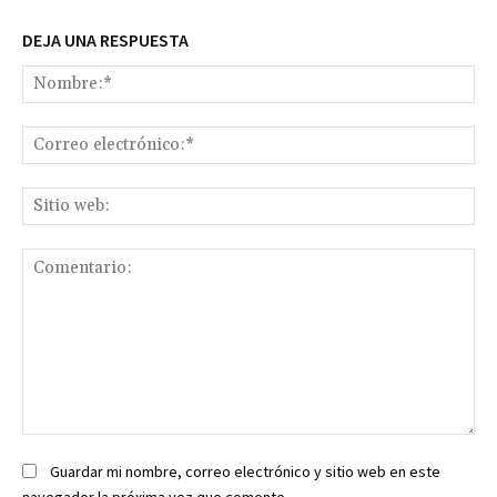
DEJA UNA RESPUESTA
No
Co
ele
Sit
we
Comentario:
Guardar mi nombre, correo electrónico y sitio web en este
navegador la próxima vez que comente.