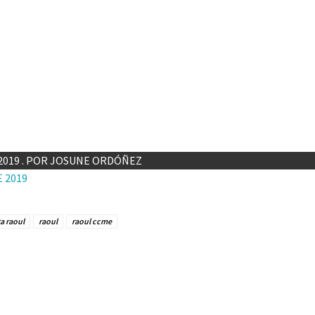
 2019 . POR JOSUNE ORDÓÑEZ
a raoul
raoul
raoul ccme