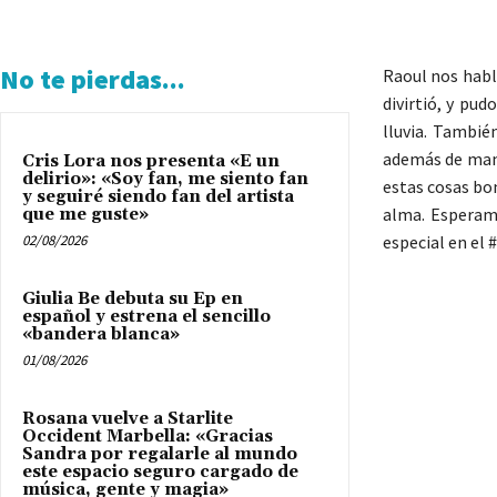
No te pierdas...
Raoul nos habl
divirtió, y pud
lluvia. Tambié
además de mand
Cris Lora nos presenta «E un
delirio»: «Soy fan, me siento fan
estas cosas bon
y seguiré siendo fan del artista
alma. Esperamo
que me guste»
02/08/2026
especial en el
Giulia Be debuta su Ep en
español y estrena el sencillo
«bandera blanca»
01/08/2026
Rosana vuelve a Starlite
Occident Marbella: «Gracias
Sandra por regalarle al mundo
este espacio seguro cargado de
música, gente y magia»