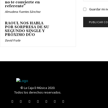
no te convierte en
Comentario:
referente”
Guardar mi n
Almudena Fuentes Sánchez
RAOUL NOS HABLA
POR SORPRESA DE SU
SEGUNDO SINGLE Y
PRÓXIMO DÚO
David Fraile
© La Caja D Música 2020.
Todos los derechos reservados.