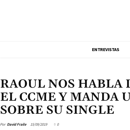
Equipo LCDM TV
Publicidad
Formar parte
Notas de prensa
Contacto
ENTREVISTAS
MÚSICA
OLD BOX
RAOUL NOS HABLA 
EL CCME Y MANDA U
SOBRE SU SINGLE
Por
David Fraile
15/09/2019
0