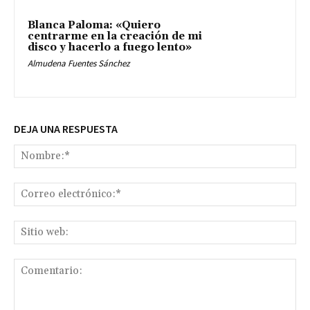
Blanca Paloma: «Quiero
centrarme en la creación de mi
disco y hacerlo a fuego lento»
Almudena Fuentes Sánchez
DEJA UNA RESPUESTA
No
Co
ele
Sit
we