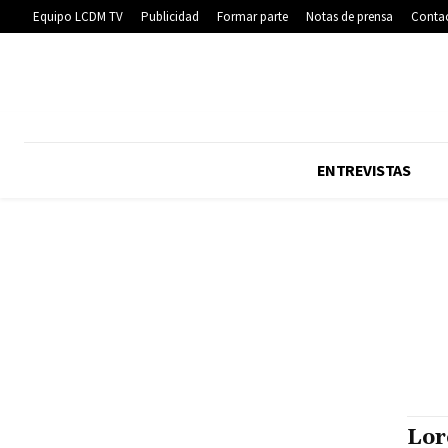
Equipo LCDM TV
Publicidad
Formar parte
Notas de prensa
Conta
ENTREVISTAS
Lor