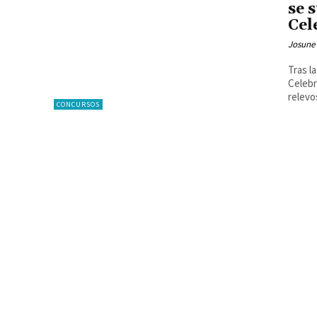
se 
Cel
Josune
Tras l
Celebr
relevos
CONCURSOS