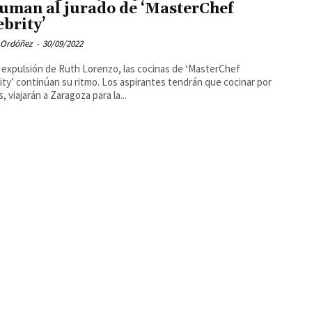
suman al jurado de ‘MasterChef
ebrity’
 Ordóñez
-
30/09/2022
a expulsión de Ruth Lorenzo, las cocinas de ‘MasterChef
ity’ continúan su ritmo. Los aspirantes tendrán que cocinar por
, viajarán a Zaragoza para la...