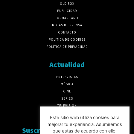
OLD BOX
PUBLICIDAD
FORMAR PARTE
NOTAS DE PRENSA
CONTACTO
POLÍTICA DE COOKIES
POLÍTICA DE PRIVACIDAD
Actualidad
ENTREVISTAS
MÚSICA
CINE
SERIES
TELEVISIÓN
MÁS CULTURA
Este sitio web utiliza cookies para
mejorar tu experiencia. Asumiremos
Suscríbete a nuesto boletín
que estás de acuerdo con ello,