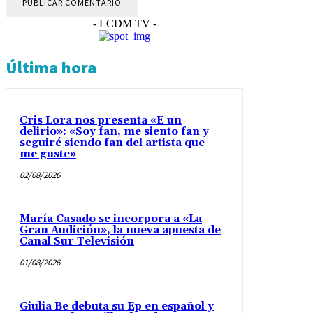
- LCDM TV -
Última hora
Cris Lora nos presenta «E un
delirio»: «Soy fan, me siento fan y
seguiré siendo fan del artista que
me guste»
02/08/2026
María Casado se incorpora a «La
Gran Audición», la nueva apuesta de
Canal Sur Televisión
01/08/2026
Giulia Be debuta su Ep en español y