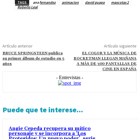
TAGS
ana fernandez
animacion
david guapo
mascotas 2
Roberto Leal
Artículo anterior
Artículo siguiente
BRUCE SPRINGSTEEN publica
EL COLOR Y LA MÚSICA DE
su primer álbum de estudio en 5
ROCKETMAN LLEGAN MAÑANA
años
A MÁS DE 300 PANTALLAS DE
CINE EN ESPAÑA
- Entrevistas -
Puede que te interese...
Angie Cepeda recupera su mítico
personaje y se incorpora a ‘Los
Protegidos: Un nuevo poder’, serie