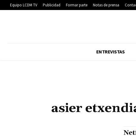
Equipo LCDM TV
Publicidad
Formar parte
Notas de prensa
Conta
ENTREVISTAS
asier etxendi
Net