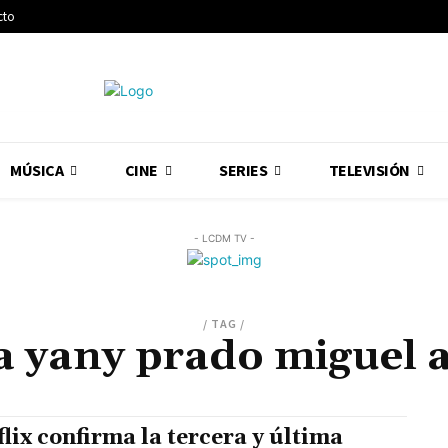
cto
MÚSICA
CINE
SERIES
TELEVISIÓN
- LCDM TV -
/ TAG /
a yany prado miguel a
flix confirma la tercera y última