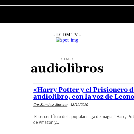
MÚSICA
CINE
SERIES
TELEVISIÓN
- LCDM TV -
/ TAG /
audiolibros
«Harry Potter y el Prisionero 
audiolibro, con la voz de Leon
Cris Sánchez-Moreno
-
18/12/2020
El tercer título de la popular saga de magia, "Harry Po
de Amazon y...