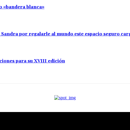
llo «bandera blanca»
s Sandra por regalarle al mundo este espacio seguro ca
ciones para su XVIII edición