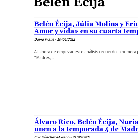
Belén Écija
Belén Écija, Júlia Molins y Er
Amor y vida» en su cuarta te
David Fraile
-
10/04/2022
A la hora de empezar este análisis recuerdo la primera
"Madres,...
Álvaro Rico, Belén Écija, Nuri
unen a la temporada 4 de Madr
Cris Sánchez-Moreno
-
31/05/2021