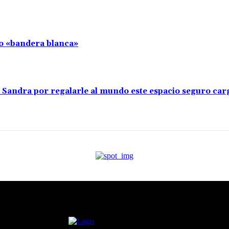
llo «bandera blanca»
s Sandra por regalarle al mundo este espacio seguro ca