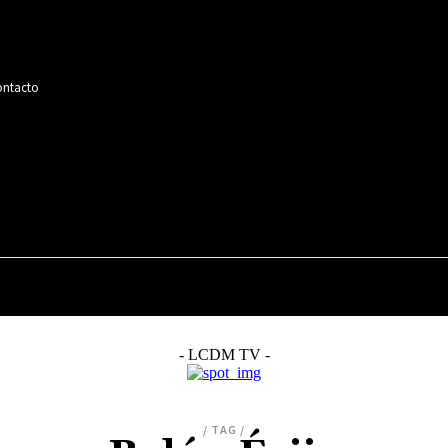
ntacto
MÚSICA
CINE
SERIES
TELEVISIÓN
- LCDM TV -
/ TAG /