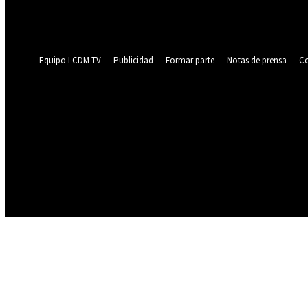
Recupera tu contraseña
tu correo electrónico
Se te ha enviado una contraseña por correo electrónico.
Equipo LCDM TV
Publicidad
Formar parte
Notas de prensa
Co
ENTREVISTAS