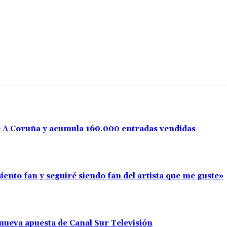
e A Coruña y acumula 160.000 entradas vendidas
iento fan y seguiré siendo fan del artista que me guste»
nueva apuesta de Canal Sur Televisión