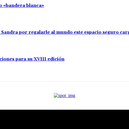
llo «bandera blanca»
s Sandra por regalarle al mundo este espacio seguro ca
ciones para su XVIII edición