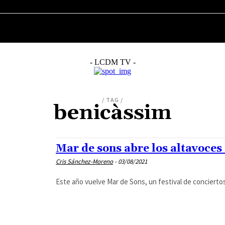
MÚSICA
CINE
SERIES
TELEVISIÓN
- LCDM TV -
/ TAG /
benicàssim
Mar de sons abre los altavoces
Cris Sánchez-Moreno
-
03/08/2021
Este año vuelve Mar de Sons, un festival de conciertos 