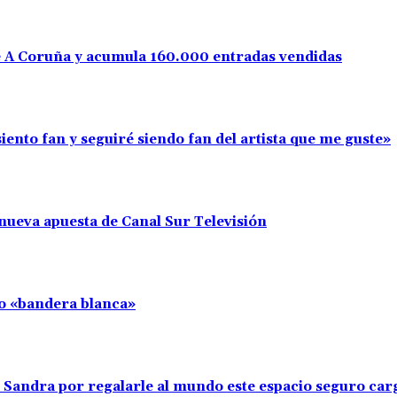
e A Coruña y acumula 160.000 entradas vendidas
iento fan y seguiré siendo fan del artista que me guste»
nueva apuesta de Canal Sur Televisión
llo «bandera blanca»
s Sandra por regalarle al mundo este espacio seguro ca