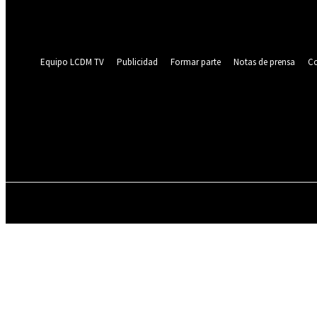
Recupera tu contraseña
tu correo electrónico
Se te ha enviado una contraseña por correo electrónico.
Equipo LCDM TV
Publicidad
Formar parte
Notas de prensa
Co
ENTREVISTAS