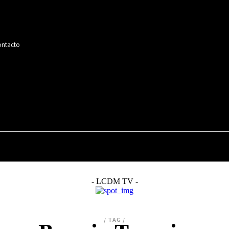
ntacto
MÚSICA
CINE
SERIES
TELEVISIÓN
- LCDM TV -
/ TAG /