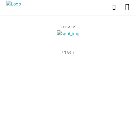
- LCDM TV -
/ TAG /