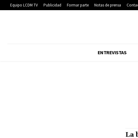
Equipo LCDM TV
Publicidad
Formar parte
Notas de prensa
Conta
ENTREVISTAS
La 