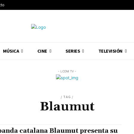
cto
MÚSICA
CINE
SERIES
TELEVISIÓN
- LCDM TV -
/ TAG /
Blaumut
banda catalana Blaumut presenta su