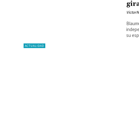
gir
Victor
Blaumu
indepe
su esp
ACTUALIDAD