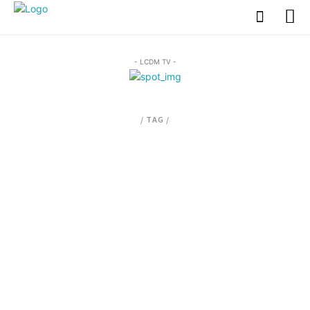
- LCDM TV -
/ TAG /