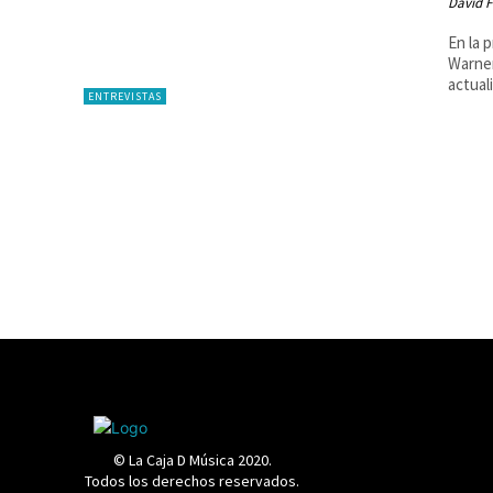
David F
En la 
Warner
actual
ENTREVISTAS
© La Caja D Música 2020.
Todos los derechos reservados.