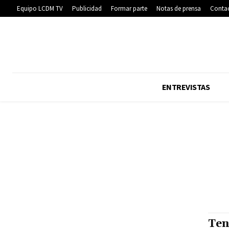
Equipo LCDM TV
Publicidad
Formar parte
Notas de prensa
Conta
ENTREVISTAS
Ten