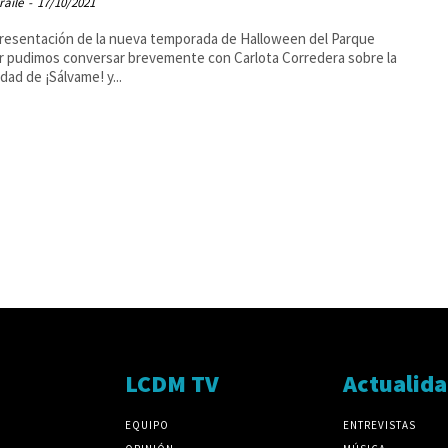
raile
-
17/10/2021
presentación de la nueva temporada de Halloween del Parque
 pudimos conversar brevemente con Carlota Corredera sobre la
idad de ¡Sálvame! y...
LCDM TV
Actualid
EQUIPO
ENTREVISTAS