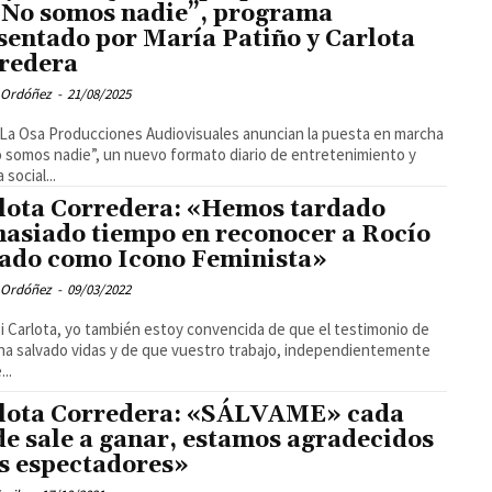
“No somos nadie”, programa
sentado por María Patiño y Carlota
redera
 Ordóñez
-
21/08/2025
La Osa Producciones Audiovisuales anuncian la puesta en marcha
 somos nadie”, un nuevo formato diario de entretenimiento y
 social...
lota Corredera: «Hemos tardado
asiado tiempo en reconocer a Rocío
ado como Icono Feminista»
 Ordóñez
-
09/03/2022
i Carlota, yo también estoy convencida de que el testimonio de
ha salvado vidas y de que vuestro trabajo, independientemente
..
lota Corredera: «SÁLVAME» cada
de sale a ganar, estamos agradecidos
os espectadores»