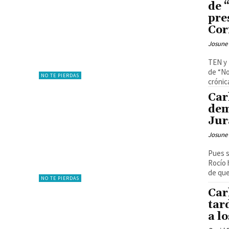
de 
pre
Cor
Josune
TEN y 
de “No
NO TE PIERDAS
crónica
Car
dem
Jur
Josune
Pues s
Rocío 
de que.
NO TE PIERDAS
Car
tar
a l