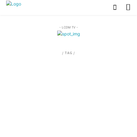
- LCDM TV -
/ TAG /