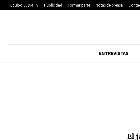
Equipo LCDM TV
Publicidad
Formar parte
Notas de prensa
Conta
ENTREVISTAS
El j