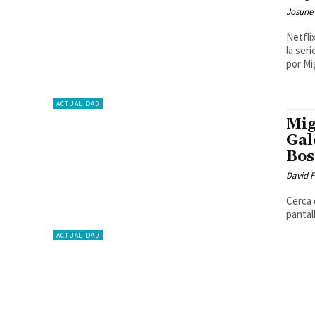
Josune
Netfli
la ser
por Mig
ACTUALIDAD
Mig
Gal
Bos
David F
Cerca 
pantal
ACTUALIDAD