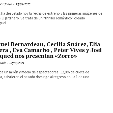
 Ordóñez
-
13/03/2025
x ha desvelado hoy la fecha de estreno y las primeras imágenes de
ie El jardinero. Se trata de un “thriller romántico” creado
uel...
uel Bernardeau, Cecilia Suárez, Elia
era , Eva Camacho , Peter Vives y Joel
qued nos presentan «Zorro»
raile
-
02/02/2024
de un millón y medio de espectadores, 12,8% de cuota de
la, asistieron el pasado domingo al regreso en La 1 de uno...