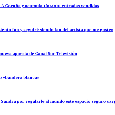
e A Coruña y acumula 160.000 entradas vendidas
iento fan y seguiré siendo fan del artista que me guste»
nueva apuesta de Canal Sur Televisión
llo «bandera blanca»
s Sandra por regalarle al mundo este espacio seguro ca