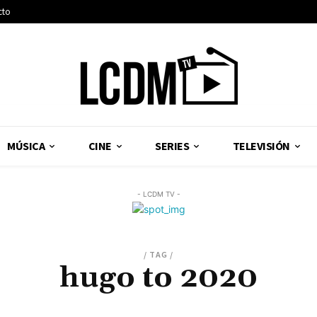
cto
MÚSICA
CINE
SERIES
TELEVISIÓN
- LCDM TV -
/ TAG /
hugo to 2020