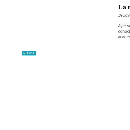
La 
David F
Ayer s
conoci
academ
MÚSICA