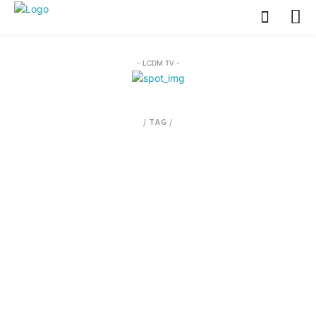
- LCDM TV -
/ TAG /