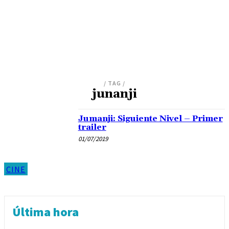
/ TAG /
junanji
Jumanji: Siguiente Nivel – Primer
trailer
01/07/2019
CINE
Última hora