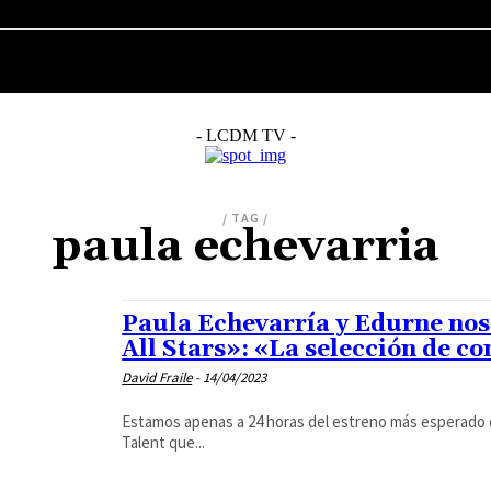
MÚSICA
CINE
SERIES
TELEVISIÓN
- LCDM TV -
/ TAG /
paula echevarria
Paula Echevarría y Edurne nos
All Stars»: «La selección de c
David Fraile
-
14/04/2023
Estamos apenas a 24 horas del estreno más esperado d
Talent que...