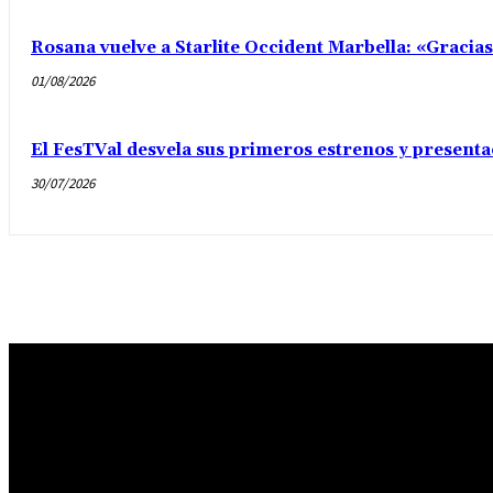
Rosana vuelve a Starlite Occident Marbella: «Gracia
01/08/2026
El FesTVal desvela sus primeros estrenos y presenta
30/07/2026