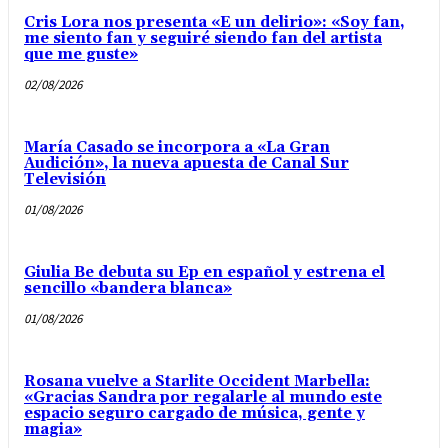
Cris Lora nos presenta «E un delirio»: «Soy fan,
me siento fan y seguiré siendo fan del artista
que me guste»
02/08/2026
María Casado se incorpora a «La Gran
Audición», la nueva apuesta de Canal Sur
Televisión
01/08/2026
Giulia Be debuta su Ep en español y estrena el
sencillo «bandera blanca»
01/08/2026
Rosana vuelve a Starlite Occident Marbella:
«Gracias Sandra por regalarle al mundo este
espacio seguro cargado de música, gente y
magia»