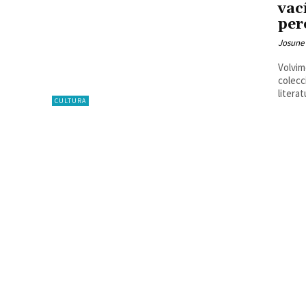
vac
per
Josune
Volvim
colecc
literatu
CULTURA