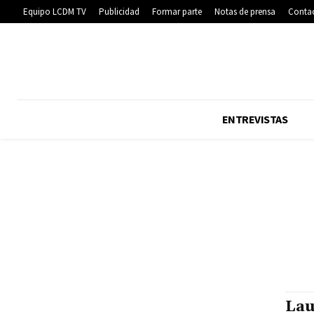
Equipo LCDM TV
Publicidad
Formar parte
Notas de prensa
Conta
ENTREVISTAS
Lau