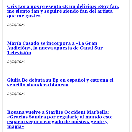
Cris Lora nos presenta «E un delirio»: «Soy fan,
me siento fan y seguiré siendo fan del artista
que me guste»
02/08/2026
María Casado se incorpora a «La Gran
Audición», la nueva apuesta de Canal Sur
Televisión
01/08/2026
Giulia Be debuta su Ep en español y estrena el
sencillo «bandera blanca»
01/08/2026
Rosana vuelve a Starlite Occident Marbella:
«Gracias Sandra por regalarle al mundo este
espacio seguro cargado de música, gente y
magia»