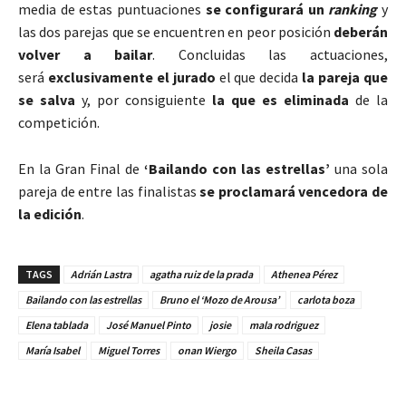
media de estas puntuaciones
se configurará un
ranking
y
las dos parejas que se encuentren en peor posición
deberán
volver a bailar
. Concluidas las actuaciones,
será
exclusivamente el jurado
el que decida
la pareja que
se salva
y, por consiguiente
la que es eliminada
de la
competición.
En la Gran Final de
‘Bailando con las estrellas’
una sola
pareja de entre las finalistas
se proclamará vencedora de
la edición
.
TAGS
Adrián Lastra
agatha ruiz de la prada
Athenea Pérez
Bailando con las estrellas
Bruno el ‘Mozo de Arousa’
carlota boza
Elena tablada
José Manuel Pinto
josie
mala rodriguez
María Isabel
Miguel Torres
onan Wiergo
Sheila Casas