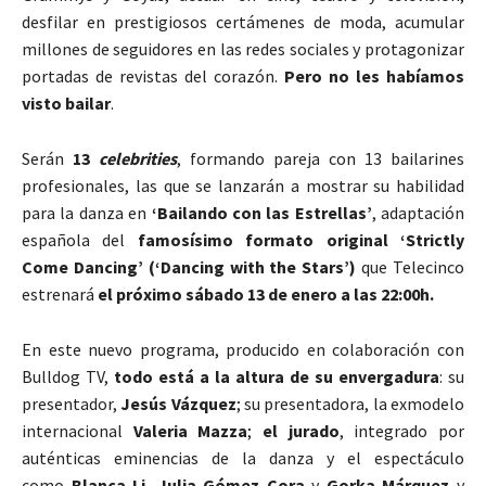
desfilar en prestigiosos certámenes de moda, acumular
millones de seguidores en las redes sociales y protagonizar
portadas de revistas del corazón.
Pero no les habíamos
visto bailar
.
Serán
13
celebrities
, formando pareja con 13 bailarines
profesionales, las que se lanzarán a mostrar su habilidad
para la danza en
‘
Bailando con las
Estrellas
’
, adaptación
española del
famosísimo formato original ‘Strictly
Come Dancing’ (‘Dancing with the Stars’)
que Telecinco
estrenará
el próximo sábado 13 de enero a las 22:00h.
En este nuevo programa, producido en colaboración con
Bulldog TV,
todo está a la altura de su envergadura
: su
presentador,
Jesús Vázquez
; su presentadora, la exmodelo
internacional
Valeria Mazza
;
el jurado
, integrado por
auténticas eminencias de la danza y el espectáculo
como
Blanca Li
,
Julia Gómez Cora
y
Gorka Márquez
y