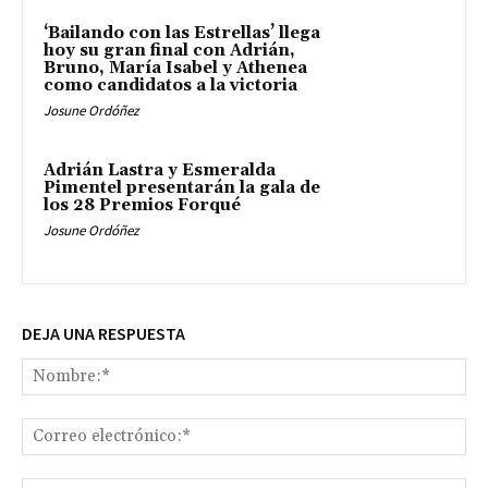
‘Bailando con las Estrellas’ llega
hoy su gran final con Adrián,
Bruno, María Isabel y Athenea
como candidatos a la victoria
Josune Ordóñez
Adrián Lastra y Esmeralda
Pimentel presentarán la gala de
los 28 Premios Forqué
Josune Ordóñez
DEJA UNA RESPUESTA
No
Co
ele