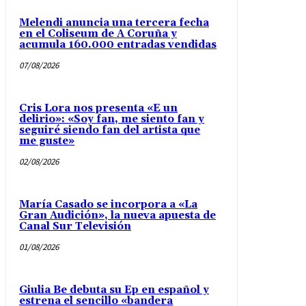
Melendi anuncia una tercera fecha
en el Coliseum de A Coruña y
acumula 160.000 entradas vendidas
07/08/2026
Cris Lora nos presenta «E un
delirio»: «Soy fan, me siento fan y
seguiré siendo fan del artista que
me guste»
02/08/2026
María Casado se incorpora a «La
Gran Audición», la nueva apuesta de
Canal Sur Televisión
01/08/2026
Giulia Be debuta su Ep en español y
estrena el sencillo «bandera