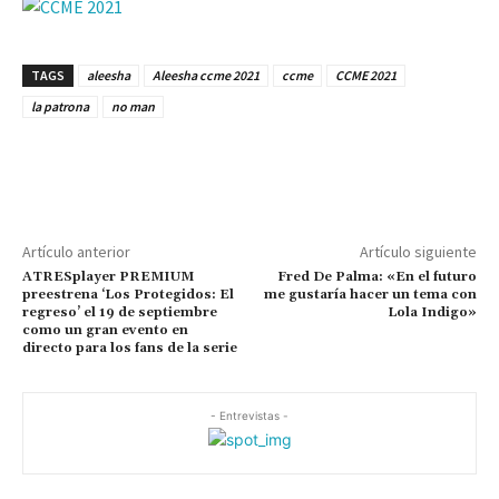
TAGS
aleesha
Aleesha ccme 2021
ccme
CCME 2021
la patrona
no man
Artículo anterior
Artículo siguiente
ATRESplayer PREMIUM
Fred De Palma: «En el futuro
preestrena ‘Los Protegidos: El
me gustaría hacer un tema con
regreso’ el 19 de septiembre
Lola Indigo»
como un gran evento en
directo para los fans de la serie
- Entrevistas -