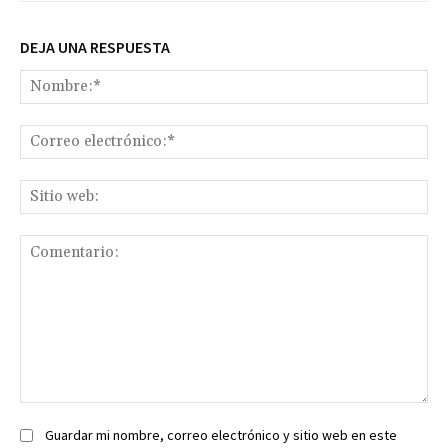
DEJA UNA RESPUESTA
No
Co
ele
Sit
we
Comentario:
Guardar mi nombre, correo electrónico y sitio web en este