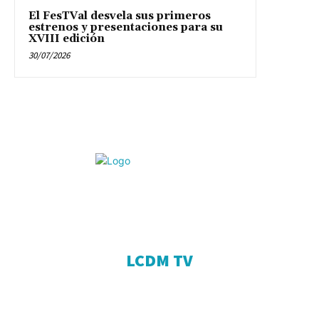
El FesTVal desvela sus primeros
estrenos y presentaciones para su
XVIII edición
30/07/2026
© La Caja D Música 2020.
Todos los derechos reservados.
LCDM TV
EQUIPO
OPINIÓN