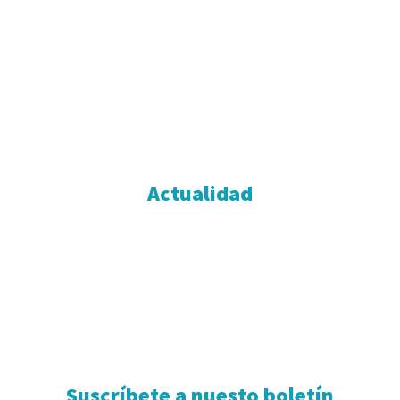
OLD BOX
PUBLICIDAD
FORMAR PARTE
NOTAS DE PRENSA
CONTACTO
POLÍTICA DE COOKIES
POLÍTICA DE PRIVACIDAD
Actualidad
ENTREVISTAS
MÚSICA
CINE
SERIES
TELEVISIÓN
MÁS CULTURA
Suscríbete a nuesto boletín