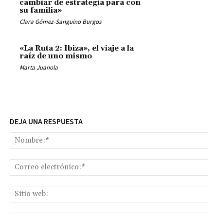
cambiar de estrategia para con
su familia»
Clara Gómez-Sanguino Burgos
«La Ruta 2: Ibiza», el viaje a la
raíz de uno mismo
Marta Juanola
DEJA UNA RESPUESTA
No
Co
ele
Sit
we