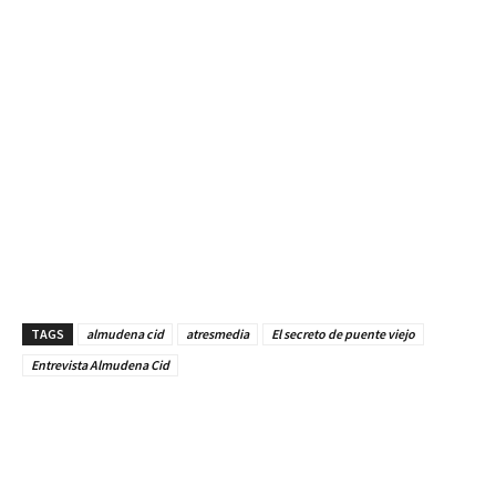
TAGS
almudena cid
atresmedia
El secreto de puente viejo
Entrevista Almudena Cid