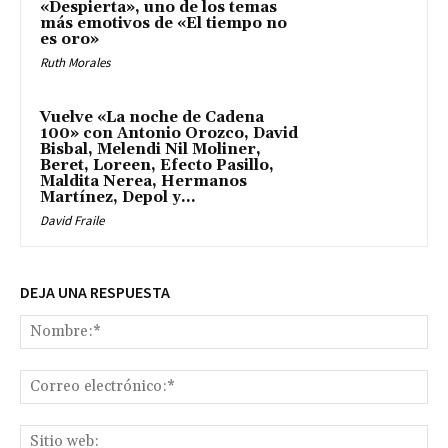
«Despierta», uno de los temas
más emotivos de «El tiempo no
es oro»
Ruth Morales
Vuelve «La noche de Cadena
100» con Antonio Orozco, David
Bisbal, Melendi Nil Moliner,
Beret, Loreen, Efecto Pasillo,
Maldita Nerea, Hermanos
Martínez, Depol y...
David Fraile
DEJA UNA RESPUESTA
No
Co
ele
Sit