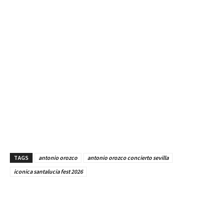
TAGS
antonio orozco
antonio orozco concierto sevilla
iconica santalucia fest 2026