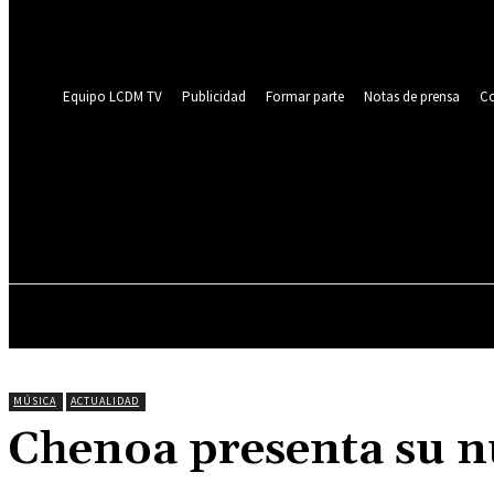
Recupera tu contraseña
tu correo electrónico
Se te ha enviado una contraseña por correo electrónico.
Equipo LCDM TV
Publicidad
Formar parte
Notas de prensa
Co
ENTREVISTAS
MÚSICA
ACTUALIDAD
Chenoa presenta su n