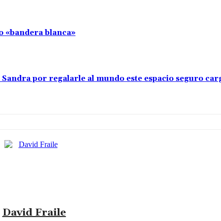
llo «bandera blanca»
s Sandra por regalarle al mundo este espacio seguro car
David Fraile