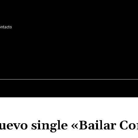
ntacto
MÚSICA
CINE
SERIES
TELEVISIÓN
uevo single «Bailar Co